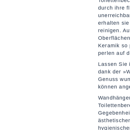
Toilettenbe
durch ihre 
unerreichba
erhalten sie
reinigen. A
Oberflächen
Keramik so 
perlen auf d
Lassen Sie 
dank der »W
Genuss wund
können ang
Wandhängen
Toilettenbe
Gegebenhei
ästhetische
hygienische