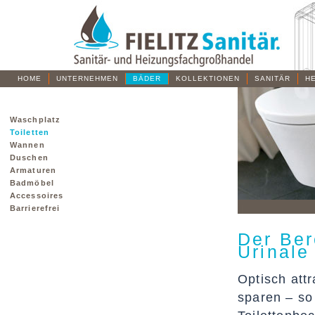
HOME
UNTERNEHMEN
BÄDER
KOLLEKTIONEN
SANITÄR
H
Waschplatz
Toiletten
Wannen
Duschen
Armaturen
Badmöbel
Accessoires
Barrierefrei
Der Ber
Urinale
Optisch att
sparen – so