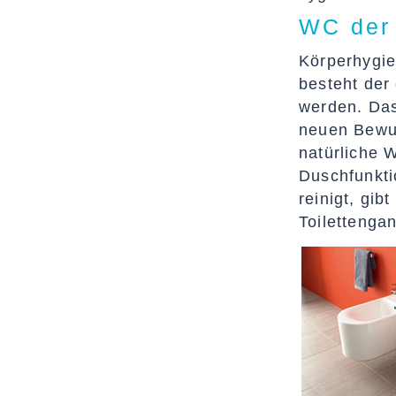
WC der
Körperhygie
besteht der
werden. Das
neuen Bewus
natürliche 
Duschfunkti
reinigt, gib
Toilettenga